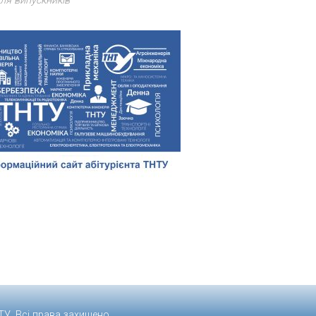
ля випускників
ТУ
. Всі права захищено.