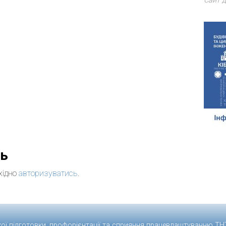
Сайт д
дь
хідно
авторизуватись
.
кої підготовки, профорієнтації та сприяння працевлаштуванню
ТН