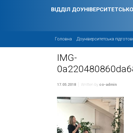
Skip to main content
ВІДДІЛ ДОУНІВЕРСИТЕТСЬКО
Головна
Доуніверситетська підготов
IMG-
0a220480860da6
17.05.2018
Written by
co-admin