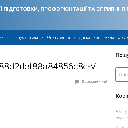
Ї ПІДГОТОВКИ, ПРОФОРІЄНТАЦІЇ ТА СПРИЯНН
ка
Випускникам
Опитування
Дні кар’єри
Рада робот
Пош
88d2def88a84856c8e-V
Прокоментуй!
Кори
Реєстр
відділ