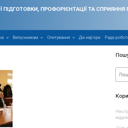
Ї ПІДГОТОВКИ, ПРОФОРІЄНТАЦІЇ ТА СПРИЯНН
ка
Випускникам
Опитування
Дні кар’єри
Рада робот
Пош
Кори
Реєстр
відділ