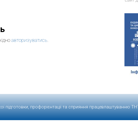
Сайт д
дь
хідно
авторизуватись
.
кої підготовки, профорієнтації та сприяння працевлаштуванню
ТН