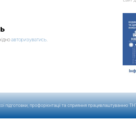
Сайт д
дь
хідно
авторизуватись
.
кої підготовки, профорієнтації та сприяння працевлаштуванню
ТН