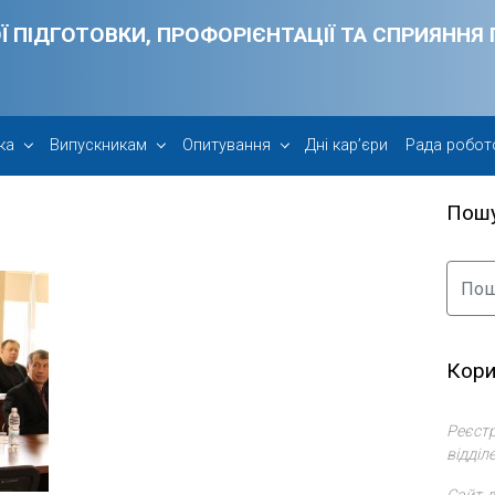
Ї ПІДГОТОВКИ, ПРОФОРІЄНТАЦІЇ ТА СПРИЯНН
ка
Випускникам
Опитування
Дні кар’єри
Рада робот
Пош
Кори
Реєстр
відділ