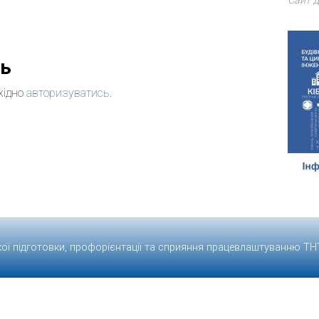
Сайт д
дь
хідно
авторизуватись
.
кої підготовки, профорієнтації та сприяння працевлаштуванню
ТН