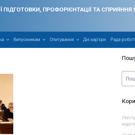
Ї ПІДГОТОВКИ, ПРОФОРІЄНТАЦІЇ ТА СПРИЯНН
ка
Випускникам
Опитування
Дні кар’єри
Рада робот
Пош
Кори
Реєстр
відділ