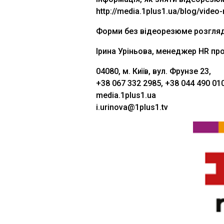
http://media.1plus1.ua/blog/video
Форми без відеорезюме розгляд
Ірина Уріньова, менеджер HR про
04080, м. Київ, вул. Фрунзе 23,
+38 067 332 2985, +38 044 490 010
media.1plus1.ua
i.urinova@1plus1.tv