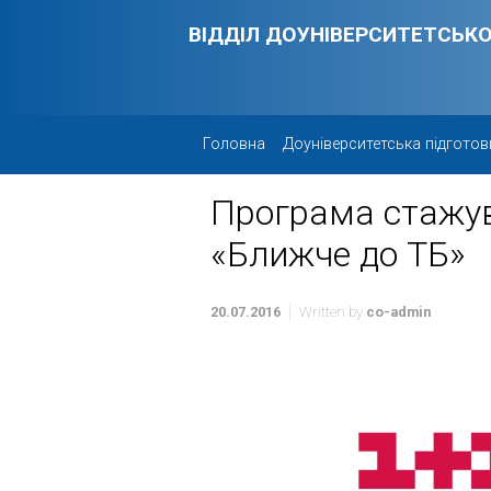
Skip to main content
ВІДДІЛ ДОУНІВЕРСИТЕТСЬКО
Головна
Доуніверситетська підготов
Програма стажув
«Ближче до ТБ»
20.07.2016
Written by
co-admin