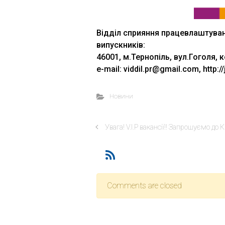
Відділ сприяння працевлаштуванн
випускників:
46001, м.Тернопіль, вул.Гоголя, к
e-mail: viddil.pr@gmail.com, http://
Новини
Увага! V.I.P вакансії!! Запрошуємо до К
Comments are closed
Відділ доуніверситетсь