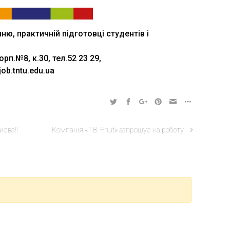
ю, практичній підготовці студентів і
орп.№8, к.30, тел.52 23 29,
job.tntu.edu.ua
иєва!!
Компанія «T.B. Fruit» запрошує на роботу
кої підготовки, профорієнтації та сприяння працевлаштуванню
ТН