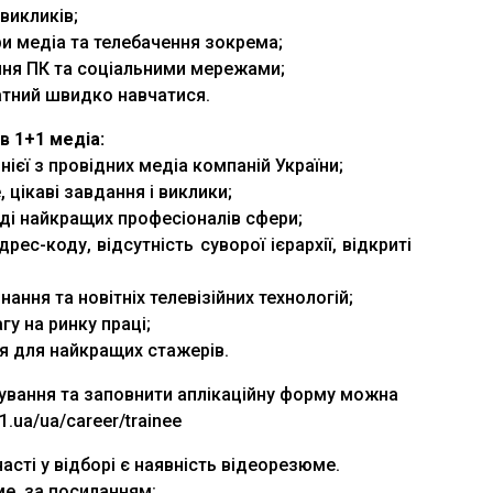
викликів;
ри медіа та телебачення зокрема;
ння ПК та соціальними мережами;
датний швидко навчатися.
в 1+1 медіа:
ієї з провідних медіа компаній України;
цікаві завдання і виклики;
ді найкращих професіоналів сфери;
рес-коду, відсутність суворої ієрархії, відкриті
ання та новітніх телевізійних технологій;
у на ринку праці;
я для найкращих стажерів.
ування та заповнити аплікаційну форму можна
1.ua/ua/career/trainee
сті у відборі є наявність відеорезюме.
ме, за посиланням: