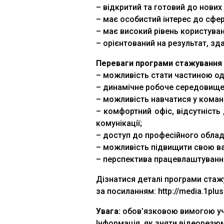
– відкритий та готовий до нових 
– має особистий інтерес до сфе
– має високий рівень користува
– орієнтований на результат, з
Переваги програми стажування 
– можливість стати частиною одн
– динамічне робоче середовище, 
– можливість навчатися у коман
– комфортний офіс, відсутність д
комунікації;
– доступ до професійного обладн
– можливість підвищити свою ваг
– перспектива працевлаштуванн
Дізнатися деталі програми стаж
за посиланням: http://media.1plus
Увага:
обов’язковою вимогою уча
Інформація, як зняти відеорезю