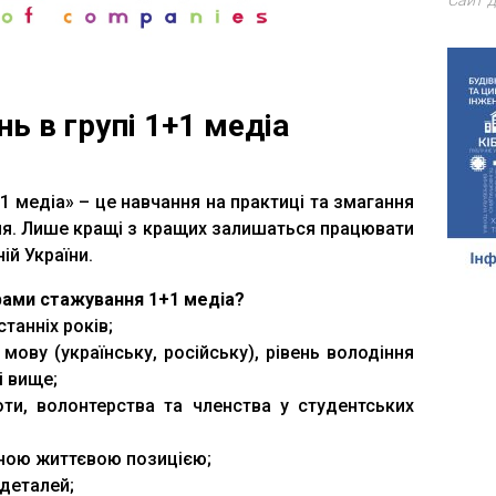
Сайт д
ь в групі 1+1 медіа
1 медіа» – це навчання на практиці та змагання
я. Лише кращі з кращих залишаться працювати
ій України.
рами стажування 1+1 медіа?
танніх років;
мову (українську, російську), рівень володіння
і вище;
ти, волонтерства та членства у студентських
вною життєвою позицією;
 деталей;