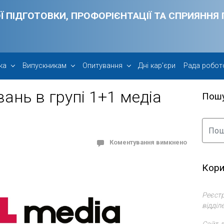
Ї ПІДГОТОВКИ, ПРОФОРІЄНТАЦІЇ ТА СПРИЯНН
ка
Випускникам
Опитування
Дні кар’єри
Рада робот
ань в групі 1+1 медіа
Пош
Коментування вимкнено
Кори
Реєстр
відділ