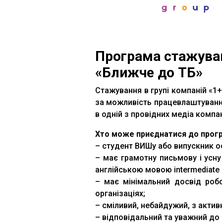
Програма стажуван
«Ближче до ТБ»
Стажування в групі компаній «1+
за можливість працевлаштуванн
в одній з провідних медіа компан
Хто може приєднатися до прог
– студент ВИШу або випускник ос
– має грамотну письмову і усну 
англійською мовою intermediate 
– має мінімальний досвід робо
організаціях;
– сміливий, небайдужий, з акти
– відповідальний та уважний до