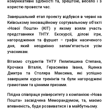
комунікативні здібності та, зрештою, весело і з
користю провести час.
Завершальний етап проекту відбувся в червні на
Київському інноваційному сортувальному об’єкті
«Нової Пошти» (КІТ) у якому взяли участь
представники ТНТУ. Екскурсії, ділові ігри,
нагородження та фуршет – графік насиченого
дня, який неодмінно запам’ятається усім
учасникам.
Вітаємо студентів ТНТУ Пелипишина Степана,
Крочака Віталія, Герасиміва Івана, Яценка
Дмитра та Столяра Максима, які успішно
завершили курси тренінгів та були нагороджені
грамотами та цінними призами.
Плідна співпраця університету з компанією «Нова
Пошта» засвідчена Меморандумом, та, маємо
впевненість, буде розвиватися і в майбутньому.