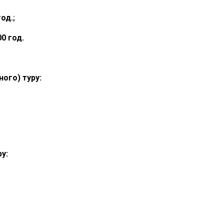
год.
;
00 год.
.
ного) туру:
у: