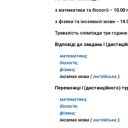
з математики та біології –
10.00 
з фізики та іноземної мови –
14.
Тривалість олімпіади три години
Відповіді до завдань І (дистацій
математика
;
біологія
;
фізика
;
інозема мова (
англійська
).
Переможці І (дистанційного) тур
математика;
біологія;
фізика
;
інозема мова (
англійська
).