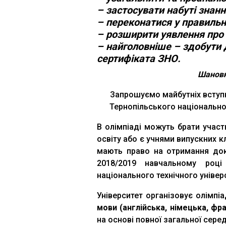
– застосувати набуті знанн
– переконатися у правильн
– розширити уявлення про
– найголовніше – здобути 
сертифіката
ЗНО.
Шановні
Запрошуємо майбутніх вступни
Тернопільського національног
В олімпіаді можуть брати участ
освіту або є учнями випускних к
мають право на отримання док
2018/2019 навчальному році
національного технічного універс
Університет організовує олімпі
мови (англійська, німецька, фр
на основі повної загальної середн