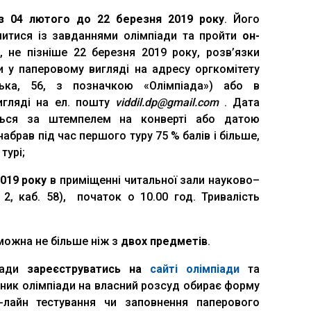
 з 04 лютого до 22 березня 2019 року
. Його
итися із завданнями олімпіади та пройти
он-
 не пізніше 22 березня 2019 року, розв’язки
и у паперовому вигляді на адресу оргкомітету
уська, 56, з позначкою «Олімпіада») або в
игляді на ел. пошту
viddil.dp@gmail.com
. Дата
ється за штемпелем на конверті або датою
 набрав під час першого туру 75 % балів і більше,
турі;
2019 року
в приміщенні читальної зали науково–
 2, каб. 58), початок о 10.00 год. Тривалість
 можна не більше ніж з
двох предметів
.
піади
зареєструватись на
сайті олімпіади
та
сник олімпіади на власний розсуд обирає форму
-лайн тестування чи заповнення паперового