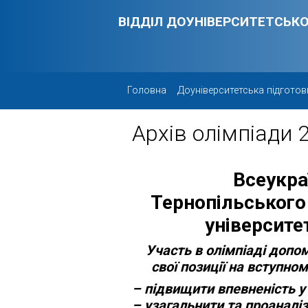
Skip to main content
ВІДДІЛ ДОУНІВЕРСИТЕТСЬКО
Головна
Доуніверситетська підготов
Архів олімпіади 
Всеукра
Тернопільського
університе
Участь в олімпіаді доп
свої позиції на вступно
– підвищити впевненість у
– узагальнити та проаналі