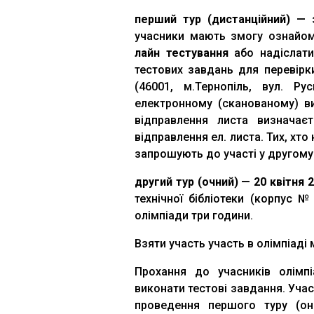
перший тур (дистанційний) —
учасники мають змогу ознайом
лайн тестування
або надіслати,
тестових завдань для перевірк
(46001, м.Тернопіль, вул. Р
електронному (сканованому) в
відправлення листа визнача
відправлення ел. листа. Тих, хто
запрошують до участі у другому 
другий тур (очний) — 20 квітня 
технічної бібліотеки (корпус №
олімпіади три години.
Взяти участь участь в олімпіаді
Прохання до учасників олім
виконати тестові завдання. Уча
проведення першого туру (он