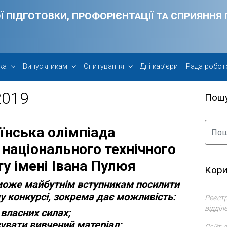
Ї ПІДГОТОВКИ, ПРОФОРІЄНТАЦІЇ ТА СПРИЯНН
ка
Випускникам
Опитування
Дні кар’єри
Рада робот
2019
Пош
їнська олімпіада
 національного технічного
ту імені Івана Пулюя
Кори
оможе майбутнім вступникам посилити
му конкурсі, зокрема дає можливість:
Реєстр
відділ
 власних силах;
зувати вивчений матеріал;