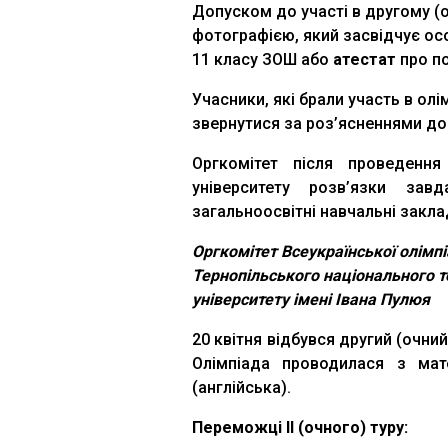
Допуском до участі в другому (о
фотографією, який засвідчує ос
11 класу ЗОШ або
атестат
про по
Учасники, які брали участь в олі
звернутися за роз’ясненнями до 
Оргкомітет після проведенн
університету розв’язки зав
загальноосвітні навчальні закла
Оргкомітет Всеукраїнської олімп
Тернопільського національного т
університету імені Івана Пулюя
20 квітня відбувся другий (очний
Олімпіада проводилася з мате
(англійська).
Переможці ІІ (очного) туру: