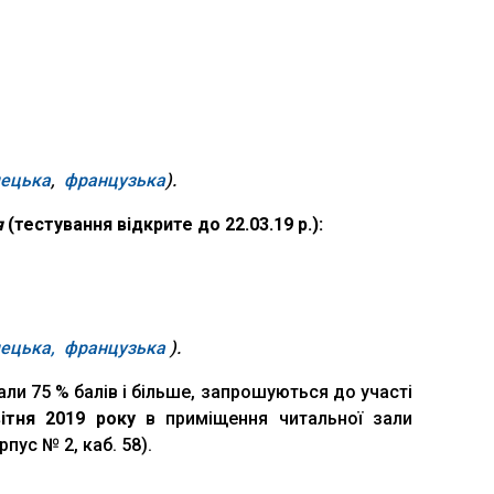
мецька
,
французька
).
я
(тестування відкрите до 22.03.19 р.):
ецька,
французька
).
али 75 % балів і більше, запрошуються до участі
ітня 2019 року
в приміщення читальної зали
пус № 2, каб. 58).