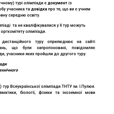
чному) турі олімпіади є
документ
із
обу учасника та
довідка
про те, що ви є учнем
вну середню освіту.
мпіаді та не кваліфікувалися у ІІ тур можуть
оргкомітету олімпіади.
я дистанційного туру оприлюднює на сайті
дань, що були запропоновані, повідомляє
ди, учасники яких пройшли до другого туру.
іади
ехнічного
) тур Всеукраїнської олімпіади ТНТУ ім. І.Пулюя.
матики, біології, фізики та іноземної мови