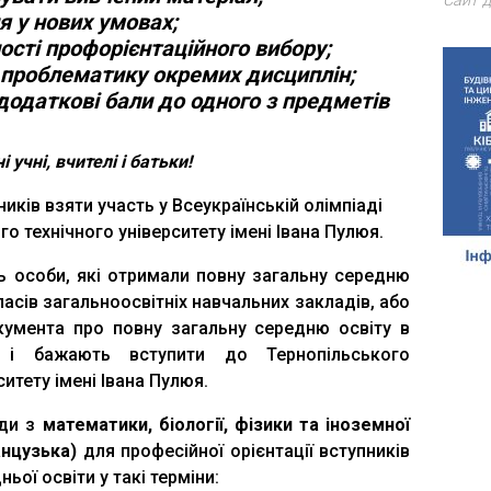
Сайт д
я у нових умовах;
ості профорієнтаційного вибору;
 проблематику окремих дисциплін;
додаткові бали до одного з предметів
 учні, вчителі і батьки!
ків взяти участь у Всеукраїнській олімпіаді
о технічного університету імені Івана Пулюя.
ь особи, які отримали повну загальну середню
ласів загальноосвітніх навчальних закладів, або
умента про повну загальну середню освіту в
 і бажають вступити до Тернопільського
итету імені Івана Пулюя.
ади з
математики, біології, фізики та іноземної
анцузька)
для професійної орієнтації вступників
ьої освіти у такі терміни: