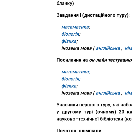
бланку)
Завдання І (дистаційного туру):
математика
;
біологія
;
фізика
;
інозема мова (
англійська
,
ні
Посилання на
он-лайн тестуванн
математика;
біологія;
фізика
;
інозема мова (
англійська
,
нім
Учасники першого туру, які набр
у
другому турі
(очному) 20 кв
науково–технічної бібліотеки (кор
Початок олімпіади: