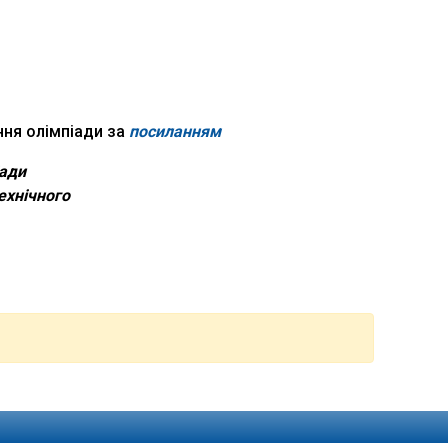
ння олімпіади за
посиланням
іади
ехнічного
кої підготовки, профорієнтації та сприяння працевлаштуванню
ТН