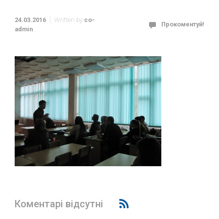
24.03.2016
Written by
co-
Прокоментуй!
admin
Коментарі відсутні