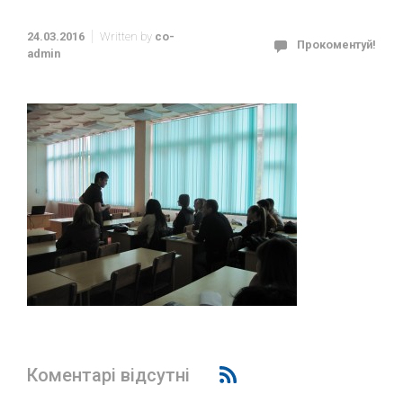
24.03.2016
Written by
co-
Прокоментуй!
admin
Коментарі відсутні