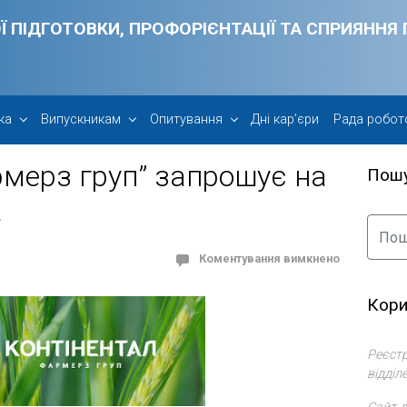
Ї ПІДГОТОВКИ, ПРОФОРІЄНТАЦІЇ ТА СПРИЯНН
ка
Випускникам
Опитування
Дні кар’єри
Рада робот
рмерз груп” запрошує на
Пош
а
Коментування вимкнено
Кори
Реєстр
відділ