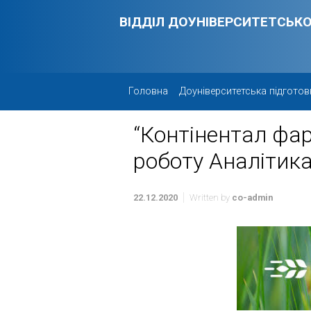
Skip to main content
ВІДДІЛ ДОУНІВЕРСИТЕТСЬКО
Головна
Доуніверситетська підготов
“Контінентал фа
роботу Аналітик
22.12.2020
Written by
co-admin