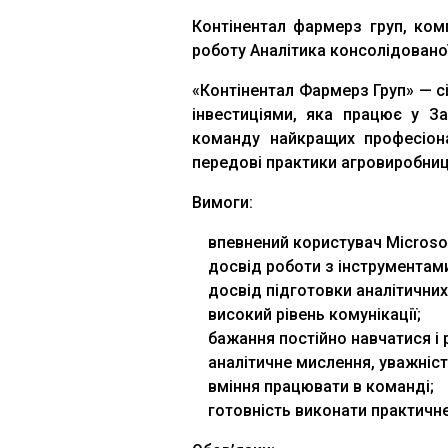
Контінентал фармерз груп, ком
роботу Аналітика консолідованої
«Контінентал Фармерз Груп» — 
інвестиціями, яка працює у За
команду найкращих професіонал
передові практики агровиробництв
Вимоги:
впевнений користувач Microsof
досвід роботи з інструментами
досвід підготовки аналітичних 
високий рівень комунікації;
бажання постійно навчатися і 
аналітичне мислення, уважність
вміння працювати в команді;
готовність виконати практичн