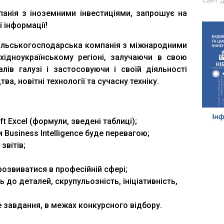
Сайт д
панія з іноземними інвестиціями, запрошує на
 інформації!
сільськогосподарська компанія з міжнародними
хідноукраїнському регіоні, залучаючи в свою
ів галузі і застосовуючи і своїй діяльності
а, новітні технології та сучасну техніку.
t Excel (формули, зведені таблиці);
 Business Intelligence буде перевагою;
звітів;
розвиватися в професійній сфері;
 до деталей, скрупульозність, ініціативність,
е завдання, в межах конкурсного відбору.