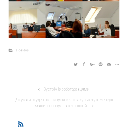
Новини
Зустріч із роботодавцями
До уваги студентів і випускників факультету інженерії
машин, споруд та технологій !