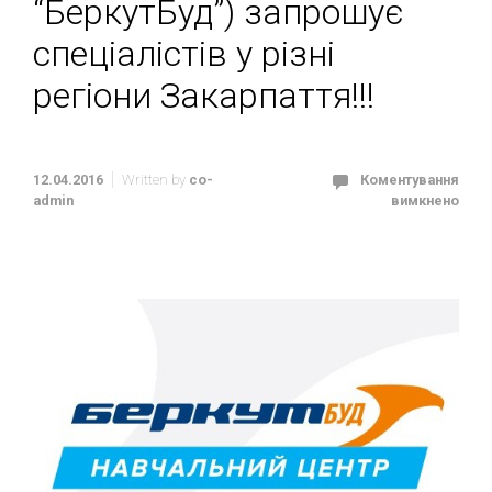
“БеркутБуд”) запрошує
спеціалістів у різні
регіони Закарпаття!!!
12.04.2016
Written by
co-
Коментування
admin
вимкнено