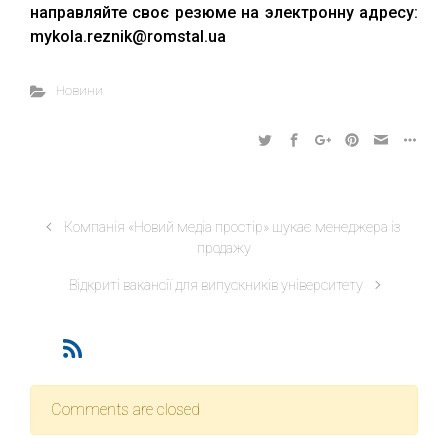
направляйте своє резюме на электронну адресу:
mykola.reznik@romstal.ua
Новини
Компанія «Новий медіа простір» шукає менеджера із
продажу
Відкриті вакансії для випускників університету
Comments are closed