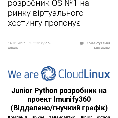
розробник OS №1 на
ринку віртуального
хостингу пропонує
14.06.2017
Written by
co-
Коментування
admin
вимкнено
Junior Python розробник на
проект Imunify360
(Віддалено/гнучкий графік)
Компанія шукає талановитих Junior Python