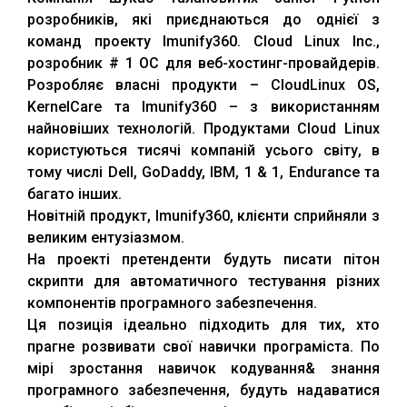
розробників, які приєднаються до однієї з
команд проекту Imunify360. Cloud Linux Inc.,
розробник # 1 ОС для веб-хостинг-провайдерів.
Розробляє власні продукти – CloudLinux OS,
KernelCare та Imunify360 – з використанням
найновіших технологій. Продуктами Cloud Linux
користуються тисячі компаній усього світу, в
тому числі Dell, GoDaddy, IBM, 1 & 1, Endurance та
багато інших.
Новітній продукт, Imunify360, клієнти сприйняли з
великим ентузіазмом.
На проекті претенденти будуть писати пітон
скрипти для автоматичного тестування різних
компонентів програмного забезпечення.
Ця позиція ідеально підходить для тих, хто
прагне розвивати свої навички програміста. По
мірі зростання навичок кодування& знання
програмного забезпечення, будуть надаватися