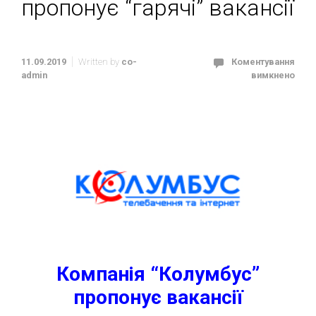
пропонує “гарячі” вакансії
11.09.2019
Written by
co-
Коментування
admin
вимкнено
Компанія “Колумбус”
пропонує вакансії