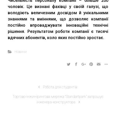
Чисельність персоналу компанії – більше 200
чоловік. Це визнані фахівці у своїй галузі, що
володіють величезним досвідом й унікальними
знаннями та вміннями, що дозволяє компанії
постійно впроваджувати інноваційні технічні
рішення. Результатом роботи компанії є тисячі
вдячних абонентів, коло яких постійно зростає.
Новини
Робота для студентів
Торгово-інжинірингова мережа “Standartpark” запрошує
інженера-конструктора