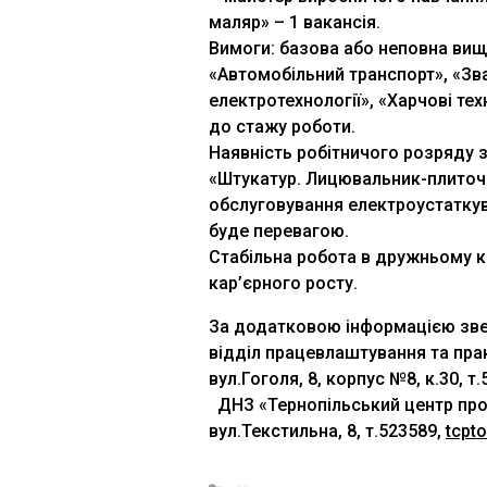
маляр» – 1 вакансія.
Вимоги: базова або неповна вищ
«Автомобільний транспорт», «Зв
електротехнології», «Харчові тех
до стажу роботи.
Наявність робітничого розряду з 
«Штукатур. Лицювальник-плиточн
обслуговування електроустатку
буде перевагою.
Стабільна робота в дружньому к
кар’єрного росту.
За додатковою інформацією зве
відділ працевлаштування та прак
вул.Гоголя, 8, корпус №8,
ДНЗ «Тернопільський центр профе
вул.Текстильна, 8, т.523589,
tcpt