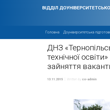
Skip to main content
ВІДДІЛ ДОУНІВЕРСИТЕТСЬКО
Головна
Доуніверситетська підготов
ДНЗ «Тернопільс
технічної освіти»
зайняття вакант
13.11.2015
Written by
co-admin