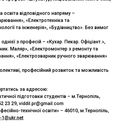
а освіта відповідного напряму –
арювання», «Електротехніка та
нології та інженерія», «Будівництво». Без вимог
однієї з професій – «Кухар. Пекар. Офіціант.»,
ик. Маляр», «Електромонтер з ремонту та
вання», «Електрозварник ручного зварювання»
олективі, професійний розвиток та можливість
ртатись за адресою:
тичної підготовки студентів – м.Тернопіль,
 к.30, т.52 23 29, viddil.pr@gmail.com
сійно-технічної освіти» – 46010, м.Тернопіль,
o-1@ukr.net