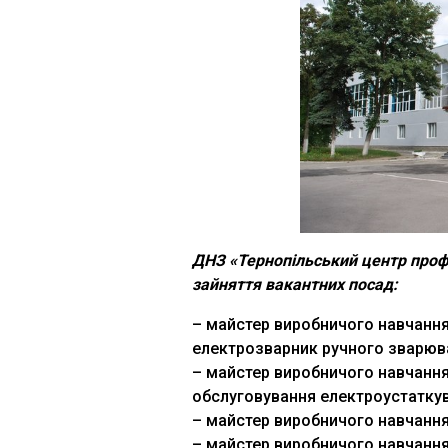
ДНЗ «Тернопільський центр профес
зайняття вакантних посад:
– майстер виробничого навчання 
електрозварник ручного зварюван
– майстер виробничого навчання
обслуговування електроустаткува
– майстер виробничого навчання з
– майстер виробничого навчання