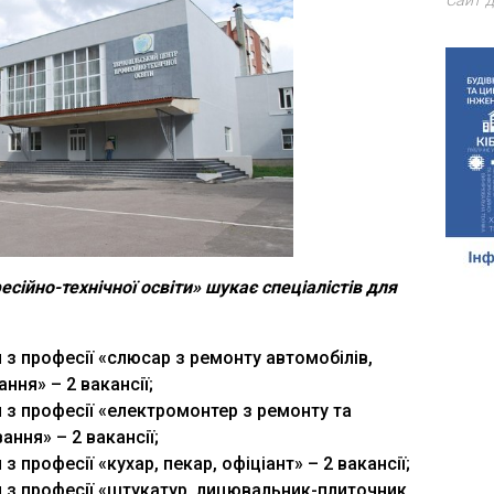
Сайт д
ійно-технічної освіти» шукає спеціалістів для
з професії «слюсар з ремонту автомобілів,
ня» – 2 вакансії;
 з професії «електромонтер з ремонту та
ння» – 2 вакансії;
 професії «кухар, пекар, офіціант» – 2 вакансії;
 з професії «штукатур, лицювальник-плиточник,