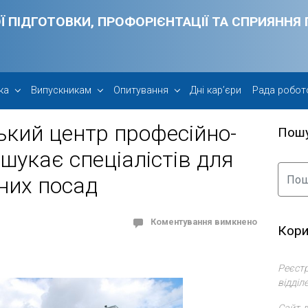
Ї ПІДГОТОВКИ, ПРОФОРІЄНТАЦІЇ ТА СПРИЯНН
ка
Випускникам
Опитування
Дні кар’єри
Рада робот
ький центр професійно-
Пош
 шукає спеціалістів для
них посад
Коментування вимкнено
Кори
Реєстр
відділ