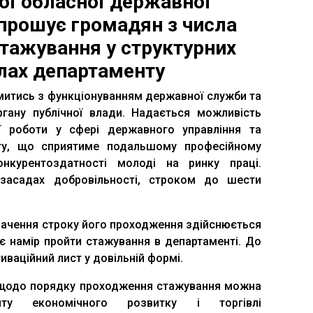
ої обласної державної
апрошує громадян з числа
стажування у структурних
лах департаменту
тись з функціонуванням державної служби та
ргану публічної влади. Надається можливість
ї роботи у сфері державного управління та
ту, що сприятиме подальшому професійному
нкурентоздатності молоді на ринку праці.
засадах добровільності, строком до шести
ачення строку його проходження здійснюється
ає намір пройти стажування в департаменті. До
ваційний лист у довільній формі.
одо порядку проходження стажування можна
нту економічного розвитку і торгівлі