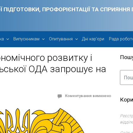
Ї ПІДГОТОВКИ, ПРОФОРІЄНТАЦІЇ ТА СПРИЯНН
ка
Випускникам
Опитування
Дні кар’єри
Рада робот
номічного розвитку і
Пош
льської ОДА запрошує на
Коментування вимкнено
Кори
Реєстр
відділ