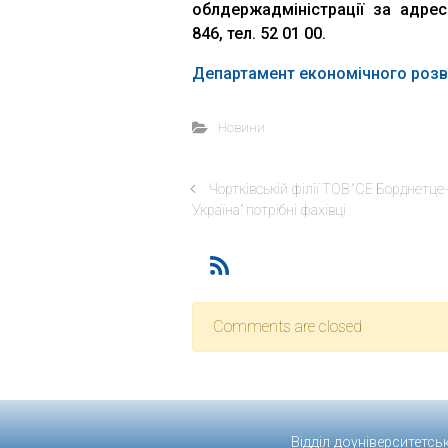
облдержадміністрації за адресо
846, тел. 52 01 00.
Департамент економічного розвит
Новини
Чортківській філії ТОВ “СЕ Борднетце-
Україна” потрібні фахівці
Comments are closed
Відділ доуніверситетсь