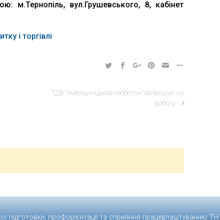
ю: м.Тернопіль, вул.Грушевського, 8, кабінет
ку і торгівлі
ТДВ “Хмельницькзалізобетон” запрошує на
роботу
кої підготовки, профорієнтації та сприяння працевлаштуванню
ТН