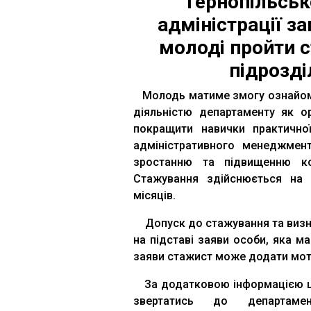
Тернопільськ
адміністрації з
молоді пройти 
підрозді
Молодь матиме змогу ознайоми
діяльністю департаменту як о
покращити навички практично
адміністративного менеджмен
зростанню та підвищенню ко
Стажування здійснюється на 
місяців.
Допуск до стажування та визн
на підставі заяви особи, яка м
заяви стажист може додати моти
За додатковою інформацією щ
звертатись до департаме