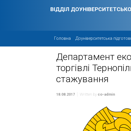
Skip to main content
ВІДДІЛ ДОУНІВЕРСИТЕТСЬКО
Головна
Доуніверситетська підготов
Департамент еко
торгівлі Тернопі
стажування
18.08.2017
Written by
co-admin