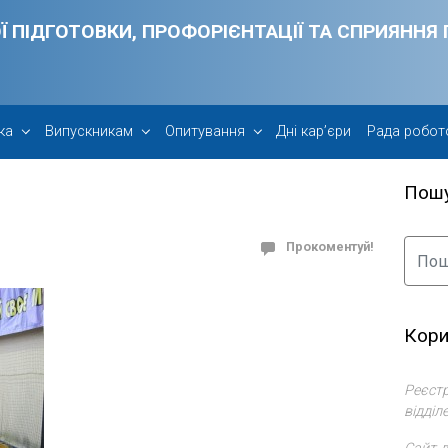
Ї ПІДГОТОВКИ, ПРОФОРІЄНТАЦІЇ ТА СПРИЯНН
ка
Випускникам
Опитування
Дні кар’єри
Рада робот
Пош
Прокоментуй!
Кори
Реєстр
відділ