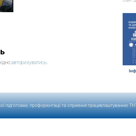
Сайт д
дь
хідно
авторизуватись
.
кої підготовки, профорієнтації та сприяння працевлаштуванню
ТН