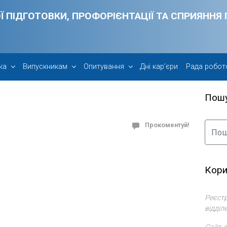
Ї ПІДГОТОВКИ, ПРОФОРІЄНТАЦІЇ ТА СПРИЯНН
ка
Випускникам
Опитування
Дні кар’єри
Рада робот
Пош
Прокоментуй!
Кори
Реєстр
відділ