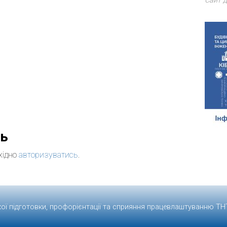
Сайт д
дь
хідно
авторизуватись
.
кої підготовки, профорієнтації та сприяння працевлаштуванню
ТН