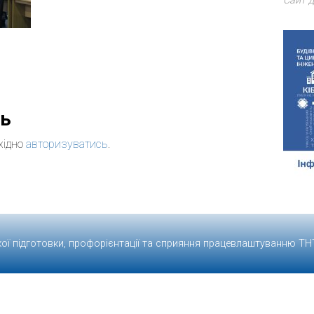
Сайт д
дь
хідно
авторизуватись
.
кої підготовки, профорієнтації та сприяння працевлаштуванню
ТН