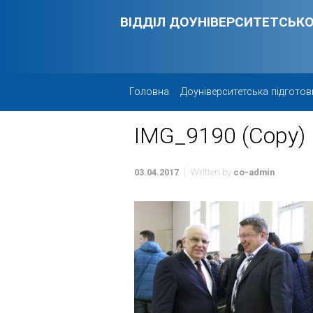
Skip to main content
ВІДДІЛ ДОУНІВЕРСИТЕТСЬКО
Головна
Доуніверситетська підготов
IMG_9190 (Copy)
03.04.2017
Written by
co-admin