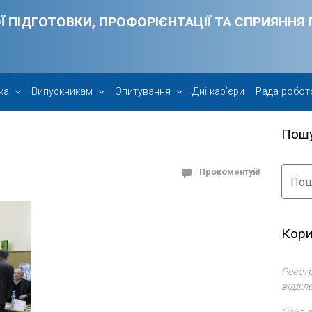
Ї ПІДГОТОВКИ, ПРОФОРІЄНТАЦІЇ ТА СПРИЯНН
ка
Випускникам
Опитування
Дні кар’єри
Рада робот
Пош
Прокоментуй!
Кори
Реєстр
відділ