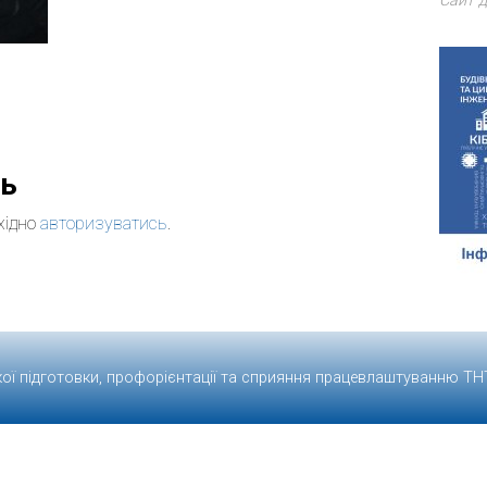
Сайт д
дь
хідно
авторизуватись
.
кої підготовки, профорієнтації та сприяння працевлаштуванню
ТН