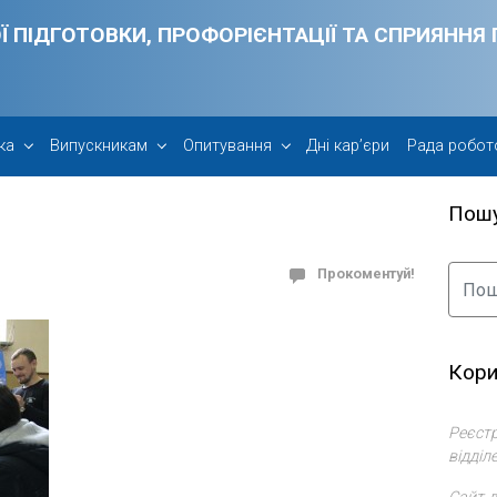
Ї ПІДГОТОВКИ, ПРОФОРІЄНТАЦІЇ ТА СПРИЯНН
ка
Випускникам
Опитування
Дні кар’єри
Рада робот
Пош
Прокоментуй!
Кори
Реєстр
відділ