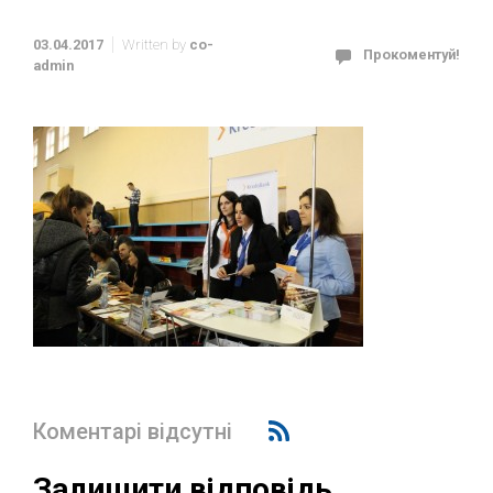
03.04.2017
Written by
co-
Прокоментуй!
admin
Коментарі відсутні
Залишити відповідь