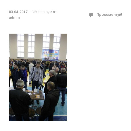
03.04.2017
Written by
co-
Прокоментуй!
admin