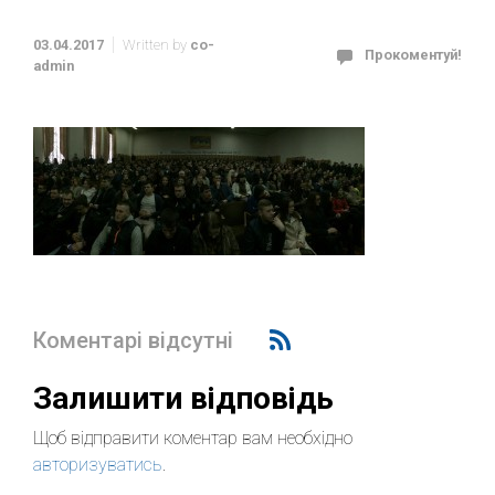
03.04.2017
Written by
co-
Прокоментуй!
admin
Коментарі відсутні
Залишити відповідь
Щоб відправити коментар вам необхідно
авторизуватись
.