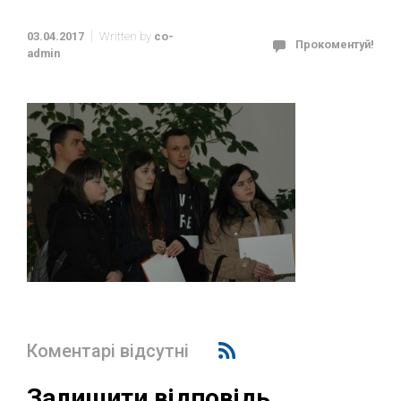
03.04.2017
Written by
co-
Прокоментуй!
admin
Коментарі відсутні
Залишити відповідь