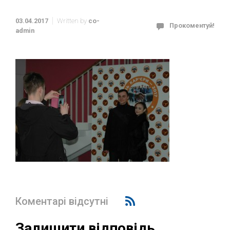
03.04.2017
Written by
co-
Прокоментуй!
admin
Коментарі відсутні
Залишити відповідь