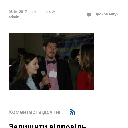
03.04.2017
Written by
co-
Прокоментуй!
admin
Коментарі відсутні
Залишити відповідь