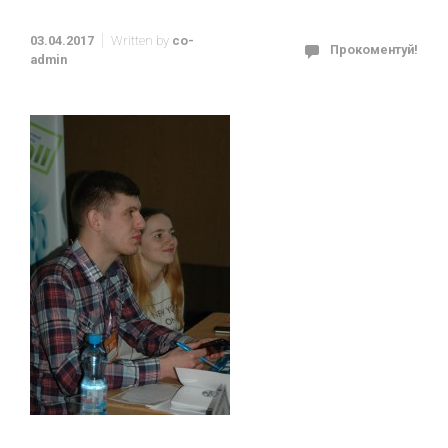
03.04.2017
Written by
co-
Прокоментуй!
admin