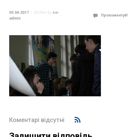
03.04.2017
Written by
co-
Прокоментуй!
admin
Коментарі відсутні
Залишити відповідь