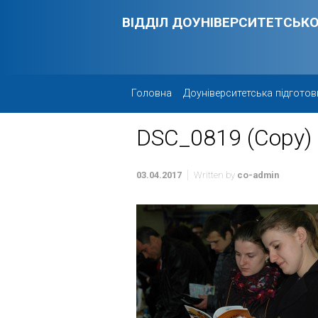
Skip to main content
ВІДДІЛ ДОУНІВЕРСИТЕТСЬКО
Головна
Доуніверситетська підготов
DSC_0819 (Copy)
03.04.2017
Written by
co-admin