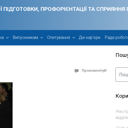
Ї ПІДГОТОВКИ, ПРОФОРІЄНТАЦІЇ ТА СПРИЯНН
ка
Випускникам
Опитування
Дні кар’єри
Рада робот
Пош
Прокоментуй!
Кори
Реєстр
відділ