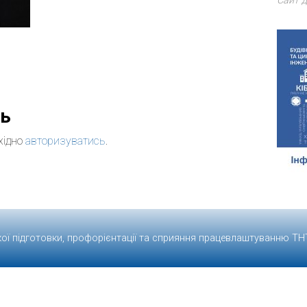
Сайт д
дь
хідно
авторизуватись
.
кої підготовки, профорієнтації та сприяння працевлаштуванню
ТН