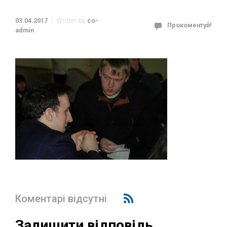
03.04.2017
Written by
co-
Прокоментуй!
admin
Коментарі відсутні
Залишити відповідь