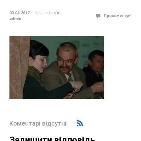
03.04.2017
Written by
co-
Прокоментуй!
admin
Коментарі відсутні
Залишити відповідь