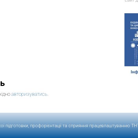
Сайт д
дь
хідно
авторизуватись
.
кої підготовки, профорієнтації та сприяння працевлаштуванню
ТН