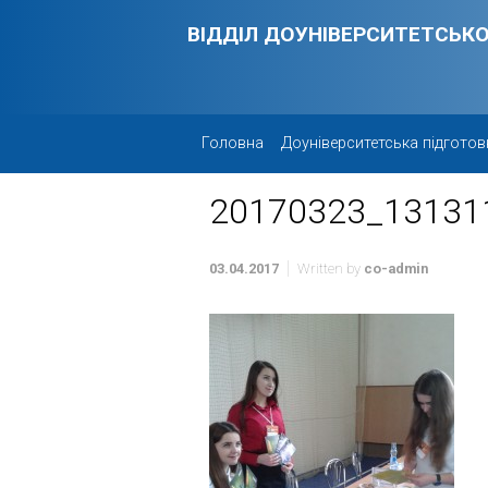
Skip to main content
ВІДДІЛ ДОУНІВЕРСИТЕТСЬКО
Головна
Доуніверситетська підготов
20170323_13131
03.04.2017
Written by
co-admin