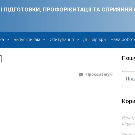
Ї ПІДГОТОВКИ, ПРОФОРІЄНТАЦІЇ ТА СПРИЯНН
ка
Випускникам
Опитування
Дні кар’єри
Рада робот
1
Пош
Прокоментуй!
Кори
Реєстр
відділ