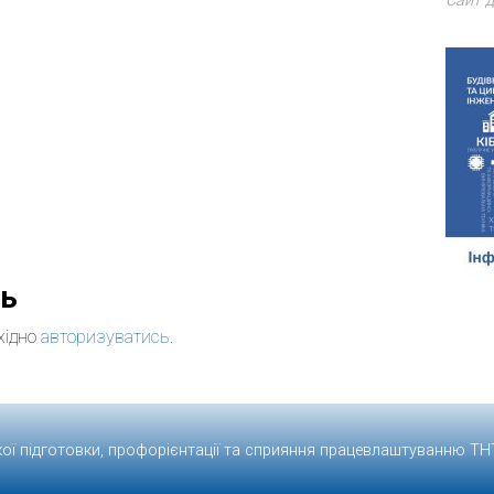
Сайт д
дь
хідно
авторизуватись
.
кої підготовки, профорієнтації та сприяння працевлаштуванню
ТН