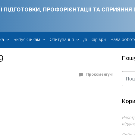
Ї ПІДГОТОВКИ, ПРОФОРІЄНТАЦІЇ ТА СПРИЯНН
ка
Випускникам
Опитування
Дні кар’єри
Рада робот
9
Пош
Прокоментуй!
Кори
Реєстр
відділ