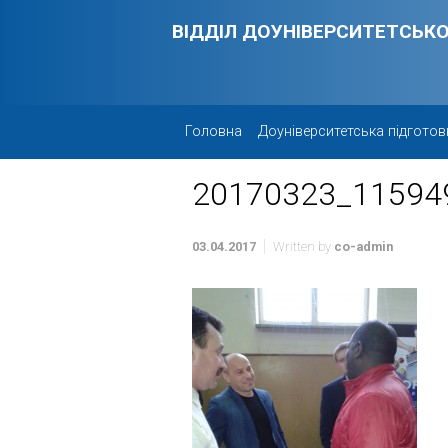
Skip to main content
ВІДДІЛ ДОУНІВЕРСИТЕТСЬКО
Головна
Доуніверситетська підготов
20170323_11594
03.04.2017
Written by
co-admin