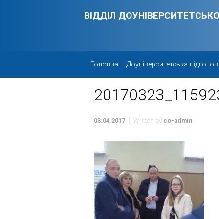
Skip to main content
ВІДДІЛ ДОУНІВЕРСИТЕТСЬКО
Головна
Доуніверситетська підготов
20170323_11592
03.04.2017
Written by
co-admin