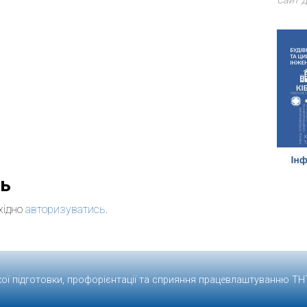
Сайт д
дь
хідно
авторизуватись
.
кої підготовки, профорієнтації та сприяння працевлаштуванню
ТН