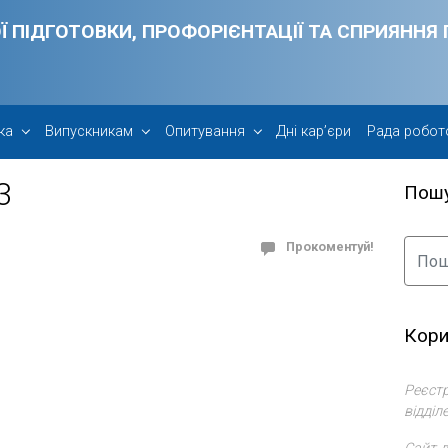
Ї ПІДГОТОВКИ, ПРОФОРІЄНТАЦІЇ ТА СПРИЯНН
ка
Випускникам
Опитування
Дні кар’єри
Рада робот
3
Пош
Прокоментуй!
Кори
Реєстр
відділ