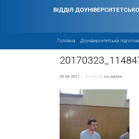
Skip to main content
ВІДДІЛ ДОУНІВЕРСИТЕТСЬКО
Головна
Доуніверситетська підготов
20170323_11484
03.04.2017
Written by
co-admin