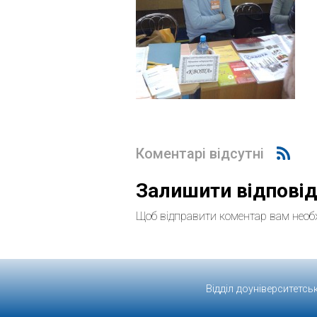
Коментарі відсутні
Залишити відпові
Щоб відправити коментар вам необ
Відділ доуніверситетсь