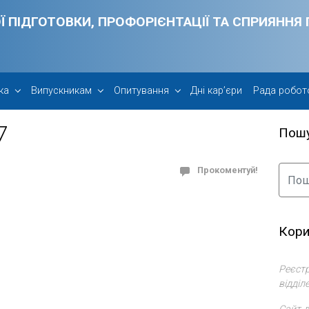
Ї ПІДГОТОВКИ, ПРОФОРІЄНТАЦІЇ ТА СПРИЯНН
ка
Випускникам
Опитування
Дні кар’єри
Рада робот
7
Пош
Прокоментуй!
Кори
Реєстр
відділ