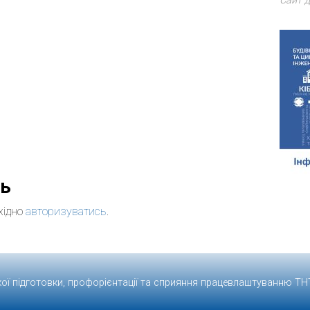
Сайт д
дь
хідно
авторизуватись
.
кої підготовки, профорієнтації та сприяння працевлаштуванню
ТН