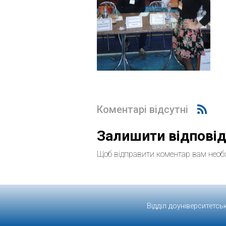
Коментарі відсутні
Залишити відпові
Щоб відправити коментар вам необ
Відділ доуніверситетсь