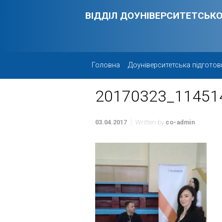
Skip to main content
ВІДДІЛ ДОУНІВЕРСИТЕТСЬКО
Головна
Доуніверситетська підготов
20170323_11451
03.04.2017
Written by
co-admin