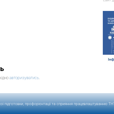
Сайт д
дь
хідно
авторизуватись
.
кої підготовки, профорієнтації та сприяння працевлаштуванню
ТН