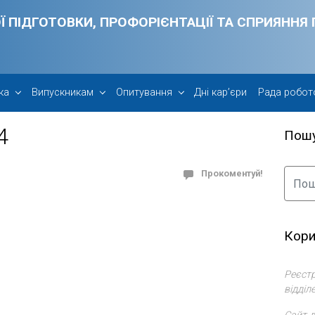
Ї ПІДГОТОВКИ, ПРОФОРІЄНТАЦІЇ ТА СПРИЯНН
ка
Випускникам
Опитування
Дні кар’єри
Рада робот
4
Пош
Прокоментуй!
Кори
Реєстр
відділ