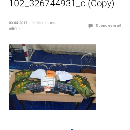
102_326744931_o (Copy)
03.04.2017
Written by
co-
Прокоментуй!
admin