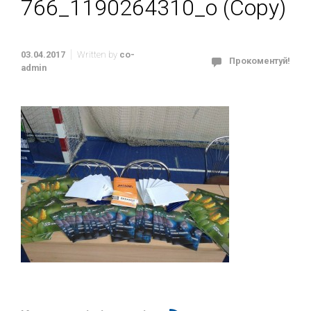
766_1190264310_o (Copy)
03.04.2017
Written by
co-
Прокоментуй!
admin