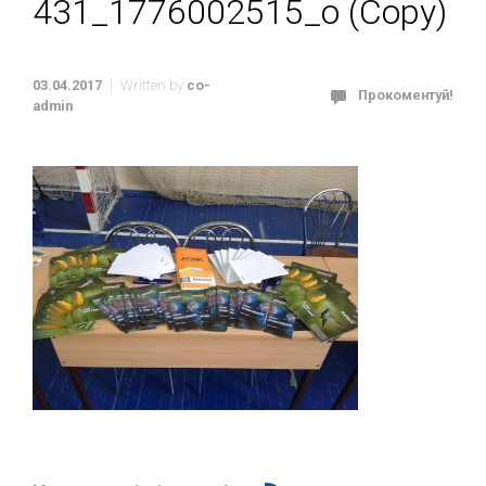
431_1776002515_o (Copy)
03.04.2017
Written by
co-
Прокоментуй!
admin