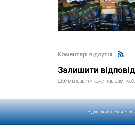
Коментарі відсутні
Залишити відпові
Щоб відправити коментар вам необ
Відділ доуніверситетсь