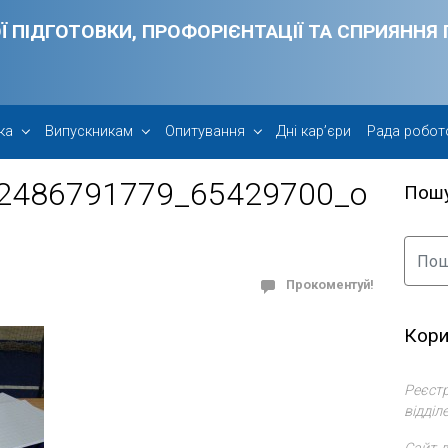
Ї ПІДГОТОВКИ, ПРОФОРІЄНТАЦІЇ ТА СПРИЯНН
ка
Випускникам
Опитування
Дні кар’єри
Рада робот
2486791779_65429700_o
Пош
Прокоментуй!
Кори
Реєстр
відділ