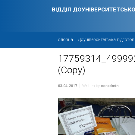
Skip to main content
ВІДДІЛ ДОУНІВЕРСИТЕТСЬКО
Головна
Доуніверситетська підготов
17759314_49999
(Copy)
03.04.2017
Written by
co-admin