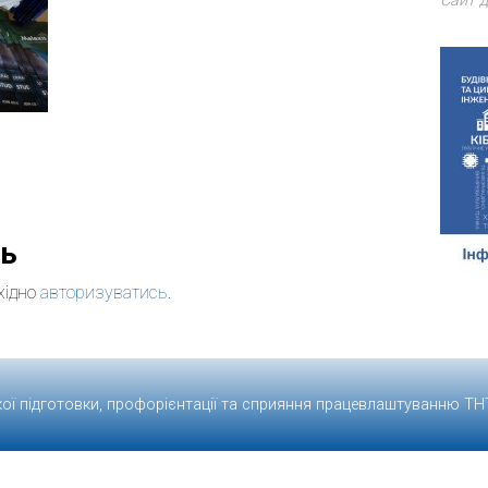
Сайт д
дь
хідно
авторизуватись
.
кої підготовки, профорієнтації та сприяння працевлаштуванню
ТН