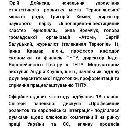
Юрій Дейнека, начальник управління
стратегічного розвитку міста Тернопільської
міської ради, Григорій Химич, директор
наукового парку «Інноваційно-інвестиційний
кластер Тернопілля», Ірина Яремчук, голова
громадської організації «Атом», Сергій
Балуцький, журналіст (телеканал Тернопіль 1),
Ірина Крамар, д.е.н., професор кафедри
економіки та фінансів ТНТУ, директор Індо-
Європейського Центру в ТНТУ. Модератором
виступив Андрій Крупка, к.е.н., начальник відділу
доуніверситетської підготовки, профорієнтації та
сприяння працевлаштуванню ТНТУ.
Офіційне відкриття заходу відбулося 18 травня.
Спікери панельної дискусії «Професійний
розвиток та європейська інтеграція» поділилися
думками щодо ключових компетенцій на ринку
праці України та ЄС, впливу процесів