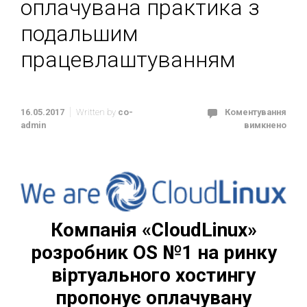
оплачувана практика з
подальшим
працевлаштуванням
16.05.2017
Written by
co-
Коментування
admin
вимкнено
Компанія «CloudLinux»
розробник OS №1 на ринку
віртуального хостингу
пропонує оплачувану