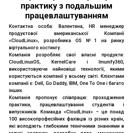
практику з подальшим
працевлаштуванням
Контактна особа: Валентина, HR менеджер
продуктової американської Компанії
«CloudLinux», розробника OS №1 на ринку
віртуального хостингу.
Компанія розробляє свої власні продукти:
CloudLinuxOS, KernelCare і Imunify360,
використовуючи найновіші технології, якими
користуються компанії у всьому світі. Клієнтами
компанії є: Dell, Go Daddy, IBM, One To One і багато
інших.
Компанія пропонує співпрацю: проходження
практики, працевлаштування студентів і
випускників. Команда «CloudLinux» – це понад
100 високопрофесійних фахівців із різних країн,
які володіють глибокими технічними знаннями в