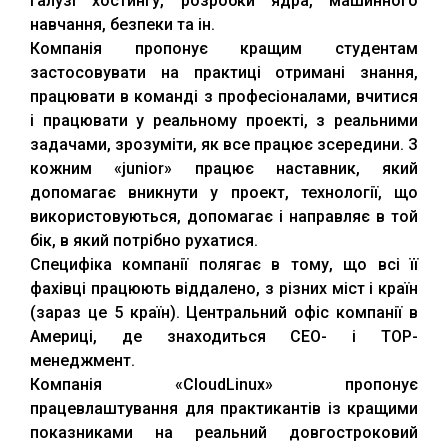
галузі хостингу, розробки ядра, машинного
навчання, безпеки та ін.
Компанія пропонує кращим студентам
застосовувати на практиці отримані знання,
працювати в команді з професіоналами, вчитися
і працювати у реальному проекті, з реальними
задачами, зрозуміти, як все працює зсередини. З
кожним «junior» працює наставник, який
допомагає вникнути у проект, технології, що
використовуються, допомагає і направляє в той
бік, в який потрібно рухатися.
Cпецифіка компанії полягає в тому, що всі її
фахівці працюють віддалено, з різних міст і країн
(зараз це 5 країн). Центральний офіс компанії в
Америці, де знаходиться СЕО- і ТОР-
менеджмент.
Компанія «CloudLinux» пропонує
працевлаштування для практикантів із кращими
показниками на реальний довгостроковий