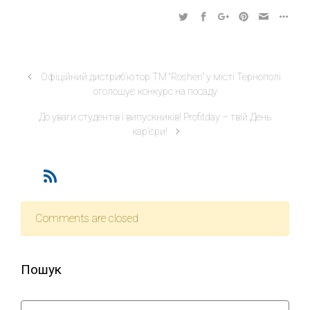
Офіційний дистриб’ютор ТМ “Roshen” у місті Тернополі
оголошує конкурс на посаду
До уваги студентів і випускників! Profitday – твій День
кар’єри!
Comments are closed
Пошук