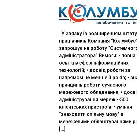
У звязку із розширенням штату
працівників Компанія “Колумбус
запрошує на роботу “Системног
адміністратора” Вимоги: • повна
освіта в сфері інформаційних
технологій; • досвід роботи за
напрямом не менше 3 років; • зн
принципів роботи сучасного
мережевого обладнання; • досв
адміністрування мереж ~500
клієнтських пристроїв; • уміння
“знаходити спільну мову” з
мережевими облаштуваннями рі
[…]