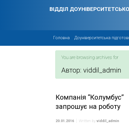
Skip to main content
ВІДДІЛ ДОУНІВЕРСИТЕТСЬКО
Головна
Доуніверситетська підготов
You are browsing archives for
Автор:
viddil_admin
Компанія “Колумбус”
запрошує на роботу
20.01.2016
Written by
viddil_admin