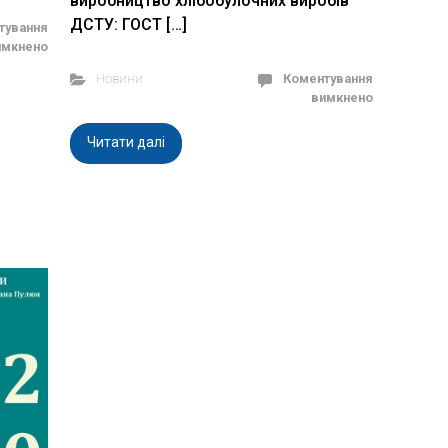
виробництво хлібобулочних виробів
ДСТУ: ГОСТ […]
тування
имкнено
Новини
Коментування
вимкнено
Читати далі