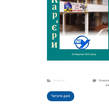
Новини
Комен
в
Читати далі