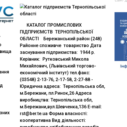
Сайт д
КАТАЛОГ ПРОМИСЛОВИХ
ПІДПРИЄМСТВ ТЕРНОПІЛЬСЬКОЇ
”
ОБЛАСТІ Бережанський район (248)
о
Районне споживче товариство Дата
 вища
заснування підприємства: 1944 р.
Керівник: Рутковський Микола
Михайлович, (Львівський торгово-
ання
економічний інститут) тел.факс:
(03548) 2-13-76, 2-17-58, 2-27-88 ­­­­­­­­­­­­­­­­
ід
Юридична адреса: Тернопільська обл,
м.Бережани, пл.Ринок,26 Адреса
виробництва: Тернопільська обл,
м.Бережани,вул.Шевченка,136 E-mail:
зних
rst@ber.te.ua Форма власності:
кооперативна Вид діяльності: