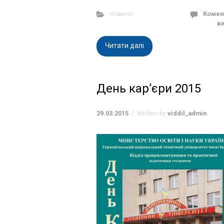
Новини
Комен
в
Читати далі
День кар’єри 2015
29.03.2015
Written by
viddil_admin