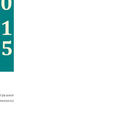
тування
имкнено