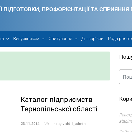
Ї ПІДГОТОВКИ, ПРОФОРІЄНТАЦІЇ ТА СПРИЯНН
ка
Випускникам
Опитування
Дні кар’єри
Рада робот
Пош
Кори
Каталог підприємств
Тернопільської області
Реєстр
відділ
23.11.2014
Written by
viddil_admin