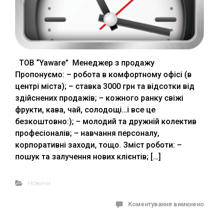
ТОВ “Yaware” Менеджер з продажу
Пропонуємо: – робота в комфортному офісі (в
центрі міста); – ставка 3000 грн та відсотки від
здійснених продажів; – кожного ранку свіжі
фрукти, кава, чай, солодощі…і все це
безкоштовно:); – молодий та дружній колектив
професіоналів; – навчання персоналу,
корпоративні заходи, тощо. Зміст роботи: –
пошук та залучення нових клієнтів; […]
Новини
Коментування вимкнено