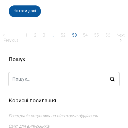
Читати далі
1
2
3
…
52
53
54
55
56
Next
Previous
Пошук
Корисні посилання
Реєстрація вступника на підготовче відділення
Сайт для випускників