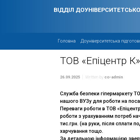
Skip to main content
ВІДДІЛ ДОУНІВЕРСИТЕТСЬКО
Головна
Доуніверситетська підготов
ТОВ «Епіцентр К»
26.09.2025
Written by
co-admin
Служба безпеки гіпермаркету ТО
нашого ВУЗу для роботи на поса
Переваги роботи в ТОВ «Епіцентр
роботи з урахуванням потреб на
тис.грн. (на руки, після сплати п
харчування тощо.
За детальною інформацією звер