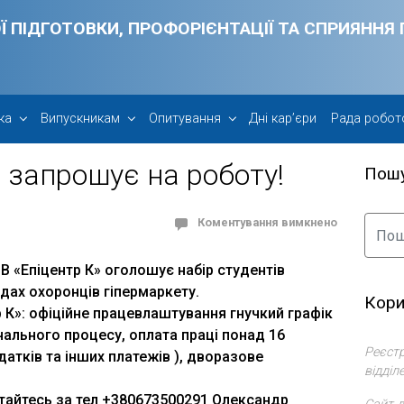
Ї ПІДГОТОВКИ, ПРОФОРІЄНТАЦІЇ ТА СПРИЯНН
ка
Випускникам
Опитування
Дні кар’єри
Рада робот
 запрошує на роботу!
Пош
Коментування вимкнено
В «Епіцентр К» оголошує набір студентів
дах охоронців гіпермаркету.
Кори
 К»: офіційне працевлаштування гнучкий графік
чального процесу, оплата праці понад 16
Реєстр
одатків та інших платежів ), дворазове
відділ
тайтесь за тел +380673500291 Олександр