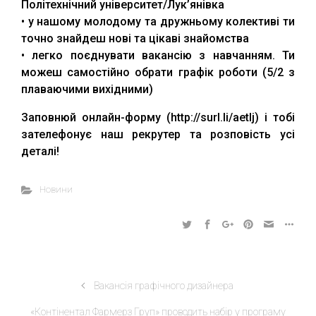
Політехнічний університет/Лук’янівка
• у нашому молодому та дружньому колективі ти
точно знайдеш нові та цікаві знайомства
• легко поєднувати вакансію з навчанням. Ти
можеш самостійно обрати графік роботи (5/2 з
плаваючими вихідними)
Заповнюй онлайн-форму (http://surl.li/aetlj) і тобі
зателефонує наш рекрутер та розповість усі
деталі!
Новини
Вакансія графічного дизайнера
«Контінентал Фармерз Груп» проводить набір у програму