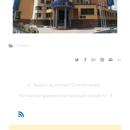
Новини
Вакансії від компанії “Електропривод”
Контінентал фармерз груп запрошує на роботу!