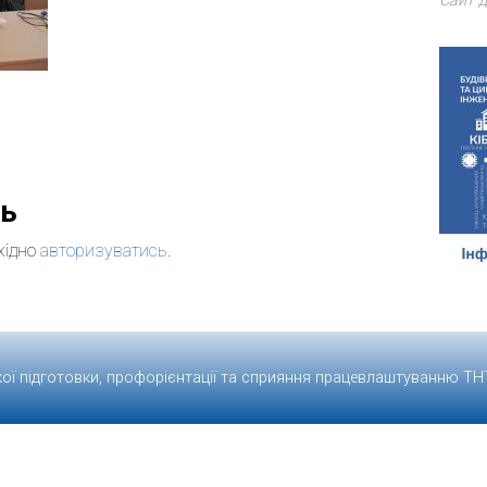
Сайт д
дь
хідно
авторизуватись
.
кої підготовки, профорієнтації та сприяння працевлаштуванню
ТН