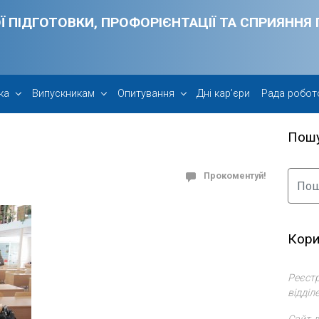
Ї ПІДГОТОВКИ, ПРОФОРІЄНТАЦІЇ ТА СПРИЯНН
ка
Випускникам
Опитування
Дні кар’єри
Рада робот
Пош
Прокоментуй!
Кори
Реєстр
відділ