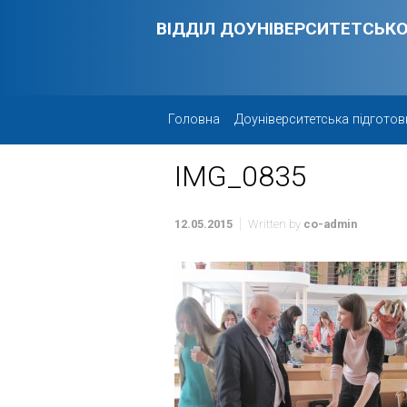
Skip to main content
ВІДДІЛ ДОУНІВЕРСИТЕТСЬКО
Головна
Доуніверситетська підготов
IMG_0835
12.05.2015
Written by
co-admin