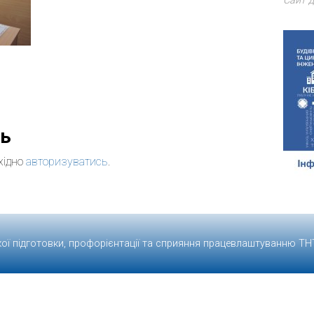
Сайт д
дь
хідно
авторизуватись
.
кої підготовки, профорієнтації та сприяння працевлаштуванню
ТН