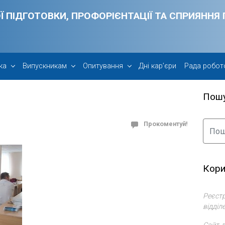
Ї ПІДГОТОВКИ, ПРОФОРІЄНТАЦІЇ ТА СПРИЯНН
ка
Випускникам
Опитування
Дні кар’єри
Рада робот
Пош
Прокоментуй!
Кори
Реєстр
відділ