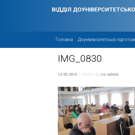
Skip to main content
ВІДДІЛ ДОУНІВЕРСИТЕТСЬКО
Головна
Доуніверситетська підготов
IMG_0830
12.05.2015
Written by
co-admin