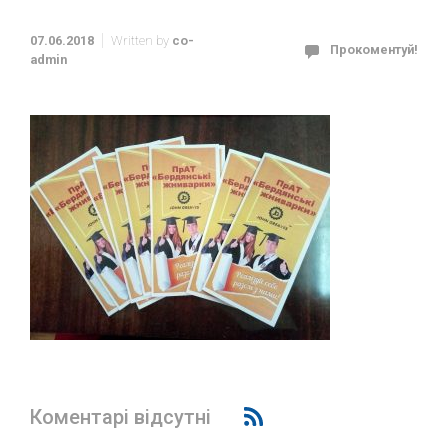
07.06.2018
Written by
co-
Прокоментуй!
admin
Коментарі відсутні